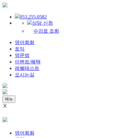
053.255.0582
상담 신청
수강료 조회
영어회화
토익
영문법
이벤트/혜택
레벨테스트
오시는길
메뉴
Ⅹ
영어회화